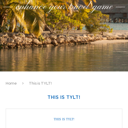
enhance your travel game
Home
This is TYLT!
THIS IS TYLT!
THIS IS TYLT!