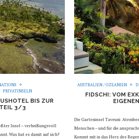
NATIONS
AUSTRALIEN / OZEANIEN
D
PRIVATINSELN
FIDSCHI: VOM EX
XUSHOTEL BIS ZUR
EIGENEN
TEIL 3/3
Die Garteninsel Taveuni: Atember
ößter Insel – verheißungsvoll
Menschen – und für die anspruchs
nnt. Was hat es damit auf sich?
Kommt mit in das Herz des Rege