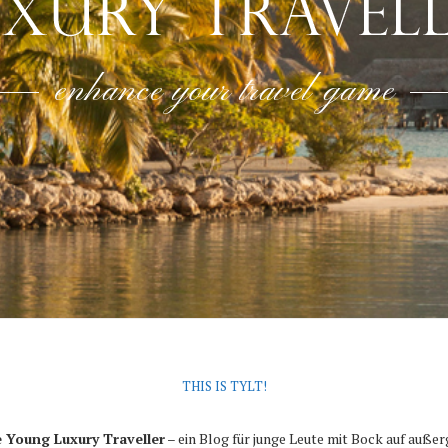
enhance your travel game
THIS IS TYLT!
 Young Luxury Traveller
– ein Blog für junge Leute mit Bock auf auße