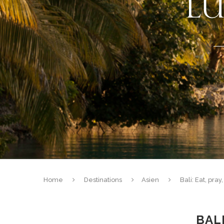
Home
Destinations
Asien
Bali: Eat, pra
BAL