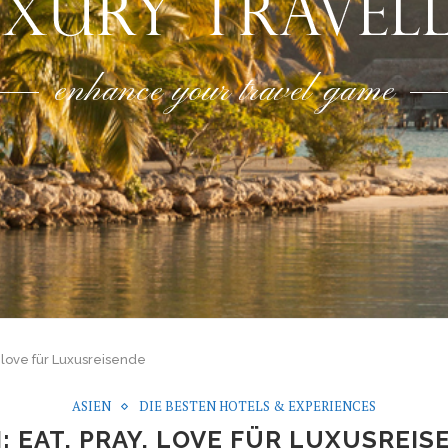
enhance your travel game
y, love für Luxusreisende
ASIEN
DIE BESTEN HOTELS & EXPERIENCES
I: EAT, PRAY, LOVE FÜR LUXUSREIS